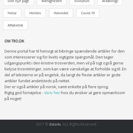
Den nye pagt
Menigheden
Evolution
Arkæologi
Helse
Himlen
Helvedet
Covid-19
Alfabetisk
OM TRO.DK
Denne portal har til hensigt at bibringe spændende artikler for den
som interesserer sig for livets vigtigste spørgsmål. Den tager
udgangspunkt i den kristne trosverden, men vil på sigt også gerne
belyse trosretninger, som kan være vanskelige at forholde sig til. En
del af teksterne er på engelsk, da langt de fleste artikler er gode
artikler fundet andetsteds på nettet.
Der er også artikler på norsk, samt enkelte på flere sprog.
Rigtig god fornøjelse -
skriv her
hvis du ønsker at gøre opmærksom
på noget!
2017 ©
data4u
. ALL Rights Reserved.