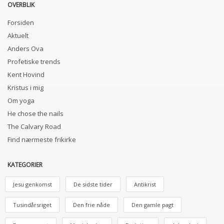
OVERBLIK
Forsiden
Aktuelt
Anders Ova
Profetiske trends
Kent Hovind
Kristus i mig
Om yoga
He chose the nails
The Calvary Road
Find nærmeste frikirke
KATEGORIER
Jesu genkomst
De sidste tider
Antikrist
Tusindårsriget
Den frie nåde
Den gamle pagt