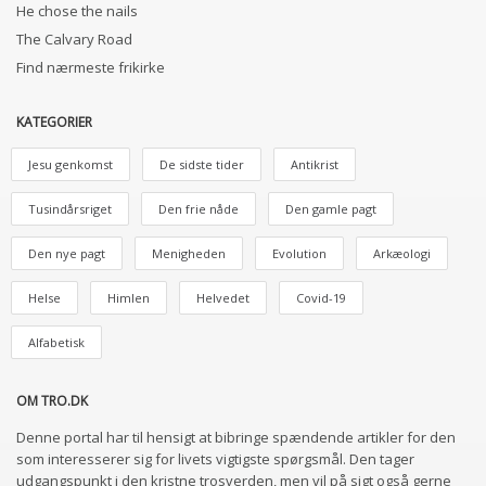
He chose the nails
The Calvary Road
Find nærmeste frikirke
KATEGORIER
Jesu genkomst
De sidste tider
Antikrist
Tusindårsriget
Den frie nåde
Den gamle pagt
Den nye pagt
Menigheden
Evolution
Arkæologi
Helse
Himlen
Helvedet
Covid-19
Alfabetisk
OM TRO.DK
Denne portal har til hensigt at bibringe spændende artikler for den
som interesserer sig for livets vigtigste spørgsmål. Den tager
udgangspunkt i den kristne trosverden, men vil på sigt også gerne