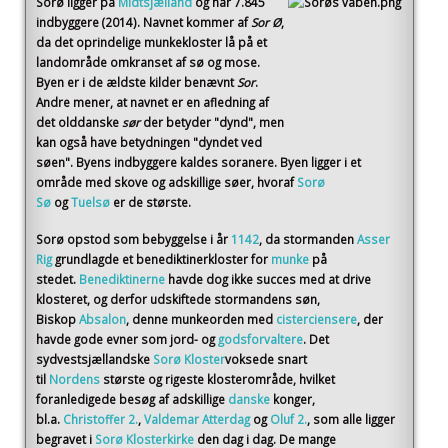
Sorø
ligger på
Midtsjælland
og har 7.845
indbyggere (2014)
. Navnet kommer af
Sor Ø
,
da det oprindelige munkekloster lå på et
landområde omkranset af sø og mose.
Byen er i de ældste kilder benævnt
Sor
.
Andre mener, at navnet er en afledning af
det olddanske
sør
der betyder "dynd", men
kan også have betydningen "dyndet ved
søen". Byens indbyggere kaldes soranere. Byen ligger i et
område med skove og adskillige søer, hvoraf
Sorø
Sø
og
Tuelsø
er de største.
Sorø opstod som bebyggelse i år
1142
, da stormanden
Asser
Rig
grundlagde et benediktinerkloster for
munke
på
stedet.
Benediktinerne
havde dog ikke succes med at drive
klosteret, og derfor udskiftede stormandens søn,
Biskop
Absalon
, denne munkeorden med
cisterciensere
, der
havde gode evner som jord- og
godsforvaltere
. Det
sydvestsjællandske
Sorø Kloster
voksede snart
til
Nordens
største og rigeste klosterområde, hvilket
foranledigede besøg af adskillige
danske
konger,
bl.a.
Christoffer 2.
,
Valdemar Atterdag
og
Oluf 2.
, som alle ligger
begravet i
Sorø Klosterkirke
den dag i dag. De mange