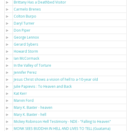
Brittany Has a Deathbed Visitor
Carmelo Brenes
Colton Burpo
Daryl Turner
Don Piper
George Lennox
Gerard Sybers
Howard Storm
Ian McCormack
In the Valley of Torture
Jennifer Perez
Jesus Christ shows a vision of hell to a-10-year old
Julie Papievis : To Heaven and Back
Kat Kerr
Marvin Ford
Mary K. Baxter - heaven
Mary K. Baxter - hell
Mickey Robinson Hell Testimony - NDE - "Falling to Heaven"
MONK SEES BUDDHA IN HELL AND LIVES TO TELL (Guatama)