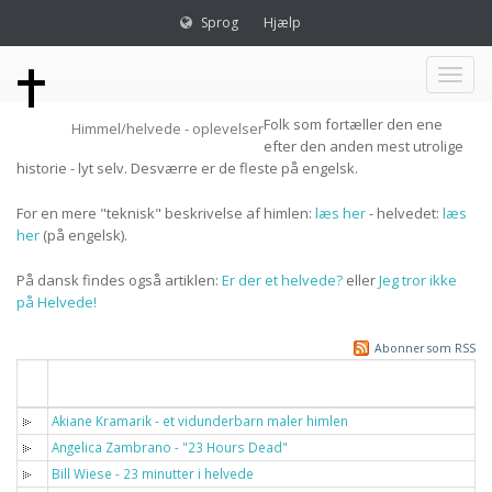
Sprog
Hjælp
Toggl
Folk som fortæller den ene
Himmel/helvede - oplevelser
naviga
efter den anden mest utrolige
historie - lyt selv. Desværre er de fleste på engelsk.
For en mere "teknisk" beskrivelse af himlen:
læs her
- helvedet:
læs
her
(på engelsk).
På dansk findes også artiklen:
Er der et helvede?
eller
Jeg tror ikke
på Helvede!
Abonner som RSS
Titel
Akiane Kramarik - et vidunderbarn maler himlen
Angelica Zambrano - "23 Hours Dead"
Bill Wiese - 23 minutter i helvede