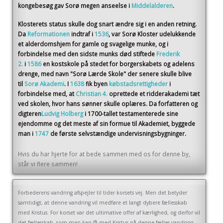
kongebesøg gav Sorø megen anseelse i
Middelalderen
.
Klosterets status skulle dog snart ændre sig i en anden retning.
Da
Reformationen
indtraf i
1536
, var Sorø Kloster udelukkende
et alderdomshjem for gamle og svagelige munke, og i
forbindelse med den sidste munks død stiftede
Frederik
2.
i
1586
en kostskole på stedet for borgerskabets og adelens
drenge, med navn "Sorø Lærde Skole" der senere skulle blive
til
Sorø Akademi
. I
1638
fik byen
købstadsrettigheder
i
forbindelse med, at
Christian 4.
oprettede et ridderakademi tæt
ved skolen, hvor hans sønner skulle oplæres. Da forfatteren og
digteren
Ludvig Holberg
i 1700-tallet testamenterede sine
ejendomme og det meste af sin formue til Akademiet, byggede
man i
1747
de første selvstændige undervisningsbygninger.
Hvis du har hjerte for at bede sammen med os for denne by,
står vi flere sammen!
Forbederens vandring afspejler til tider korsets vej. Men det betyder
samtidigt, at denne vandring vil medføre et langt dybere fællesskab
med Kristus. For korset var det ultimative offer af kærlighed, og derfor vil
det fællesskab, som man kan få med Kristus på denne fælles vandring,