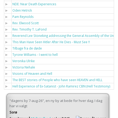
NDE: Near Death Experiences
Oden Hetrick
Pam Reynolds
Rev. Elwood Scott
Rev. Timothy T. LaFond
Reverend Lee Stoneking addressing the General Assembly of the Unit
This Man Have Seen Hitler After He Dies - Must See !!
Tilbage fra de døde
Tyrone Williams - I went to hell
Veronika Ulrike
Victoria Nehale
Visions of Heaven and Hell
The BEST stories of People who have seen HEAVEN and HELL
Hell Experience of Ex-Satanist - John Ramirez CBN (Hell Testimony)
"dagens by 7-aug-26", en ny by at bede for hver dag. I dag
har vi valgt:
Sorø