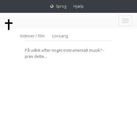
Sprog
Hjælp
Toggl
Videoer / film
Lovsang
naviga
På udkik efter noget instrumentalt musik? -
prøv dette...