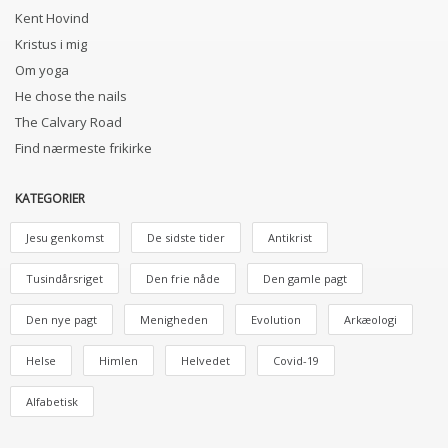
Kent Hovind
Kristus i mig
Om yoga
He chose the nails
The Calvary Road
Find nærmeste frikirke
KATEGORIER
Jesu genkomst
De sidste tider
Antikrist
Tusindårsriget
Den frie nåde
Den gamle pagt
Den nye pagt
Menigheden
Evolution
Arkæologi
Helse
Himlen
Helvedet
Covid-19
Alfabetisk