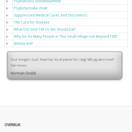
Psykiatriens svindelnummer
Psykofarmaka chok!
Suppressed Medical Cures and Discovery's
The Cure for Disease
What Did God Tell Us We Should Eat?
Why Do So Many People in This Small Village Live Beyond 100?
Ømme led?
God morgen, Gud. Hvad har du af planer for i dag? Må jeg være med?
Tak! Amen.
Norman Grubb
OVERBLIK