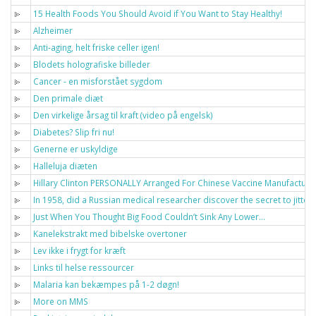
15 Health Foods You Should Avoid if You Want to Stay Healthy!
Alzheimer
Anti-aging, helt friske celler igen!
Blodets holografiske billeder
Cancer - en misforstået sygdom
Den primale diæt
Den virkelige årsag til kraft (video på engelsk)
Diabetes? Slip fri nu!
Generne er uskyldige
Halleluja diæten
Hillary Clinton PERSONALLY Arranged For Chinese Vaccine Manufacturer
In 1958, did a Russian medical researcher discover the secret to jitt
Just When You Thought Big Food Couldn’t Sink Any Lower…
Kanelekstrakt med bibelske overtoner
Lev ikke i frygt for kræft
Links til helse ressourcer
Malaria kan bekæmpes på 1-2 døgn!
More on MMS