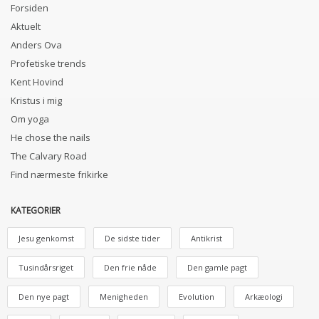
Forsiden
Aktuelt
Anders Ova
Profetiske trends
Kent Hovind
Kristus i mig
Om yoga
He chose the nails
The Calvary Road
Find nærmeste frikirke
KATEGORIER
Jesu genkomst
De sidste tider
Antikrist
Tusindårsriget
Den frie nåde
Den gamle pagt
Den nye pagt
Menigheden
Evolution
Arkæologi