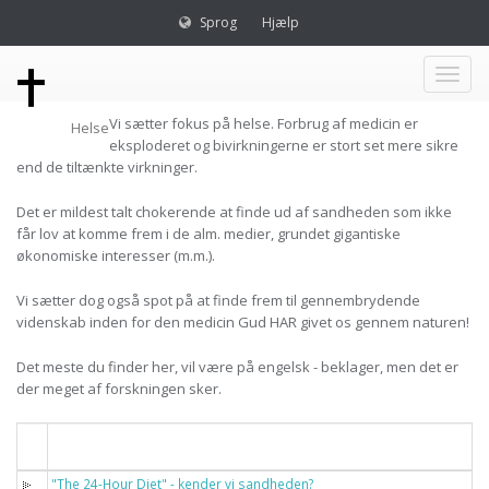
Sprog
Hjælp
Toggl
Vi sætter fokus på helse. Forbrug af medicin er
Helse
naviga
eksploderet og bivirkningerne er stort set mere sikre
end de tiltænkte virkninger.
Det er mildest talt chokerende at finde ud af sandheden som ikke
får lov at komme frem i de alm. medier, grundet gigantiske
økonomiske interesser (m.m.).
Vi sætter dog også spot på at finde frem til gennembrydende
videnskab inden for den medicin Gud HAR givet os gennem naturen!
Det meste du finder her, vil være på engelsk - beklager, men det er
der meget af forskningen sker.
Titel
"The 24-Hour Diet" - kender vi sandheden?