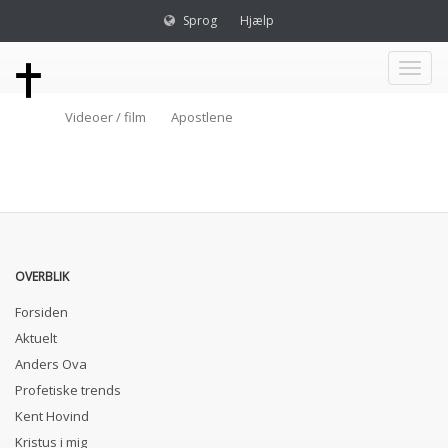
Sprog
Hjælp
Toggl
Videoer / film
Apostlene
naviga
OVERBLIK
Forsiden
Aktuelt
Anders Ova
Profetiske trends
Kent Hovind
Kristus i mig