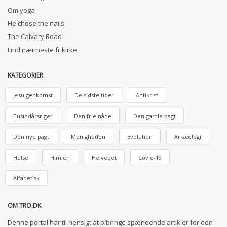
Om yoga
He chose the nails
The Calvary Road
Find nærmeste frikirke
KATEGORIER
Jesu genkomst
De sidste tider
Antikrist
Tusindårsriget
Den frie nåde
Den gamle pagt
Den nye pagt
Menigheden
Evolution
Arkæologi
Helse
Himlen
Helvedet
Covid-19
Alfabetisk
OM TRO.DK
Denne portal har til hensigt at bibringe spændende artikler for den